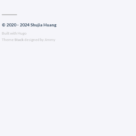
© 2020 - 2024 Shujia Huang
Built with
Hugo
Theme
Stack
designed by
Jimmy