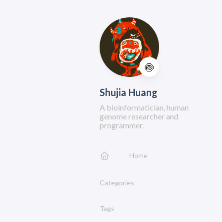
🍥
Shujia Huang
A bioinformatician, human
genome researcher and
programmer.
Home
Categories
Tags